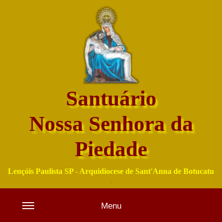
Santuário
Nossa Senhora da
Piedade
Lençóis Paulista SP - Arquidiocese de Sant'Anna de Botucatu
Menu