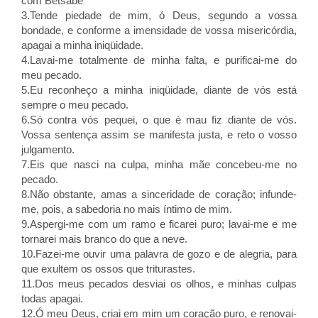
com Betsabé
3.Tende piedade de mim, ó Deus, segundo a vossa
bondade, e conforme a imensidade de vossa misericórdia,
apagai a minha iniqüidade.
4.Lavai-me totalmente de minha falta, e purificai-me do
meu pecado.
5.Eu reconheço a minha iniqüidade, diante de vós está
sempre o meu pecado.
6.Só contra vós pequei, o que é mau fiz diante de vós.
Vossa sentença assim se manifesta justa, e reto o vosso
julgamento.
7.Eis que nasci na culpa, minha mãe concebeu-me no
pecado.
8.Não obstante, amas a sinceridade de coração; infunde-
me, pois, a sabedoria no mais íntimo de mim.
9.Aspergi-me com um ramo e ficarei puro; lavai-me e me
tornarei mais branco do que a neve.
10.Fazei-me ouvir uma palavra de gozo e de alegria, para
que exultem os ossos que triturastes.
11.Dos meus pecados desviai os olhos, e minhas culpas
todas apagai.
12.Ó meu Deus, criai em mim um coração puro, e renovai-