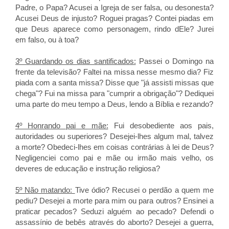
Padre, o Papa? Acusei a Igreja de ser falsa, ou desonesta?
Acusei Deus de injusto? Roguei pragas? Contei piadas em
que Deus aparece como personagem, rindo dEle? Jurei
em falso, ou à toa?
3º Guardando os dias santificados:
Passei o Domingo na
frente da televisão? Faltei na missa nesse mesmo dia? Fiz
piada com a santa missa? Disse que "já assisti missas que
chega"? Fui na missa para "cumprir a obrigação"? Dediquei
uma parte do meu tempo a Deus, lendo a Bíblia e rezando?
4º Honrando pai e mãe:
Fui desobediente aos pais,
autoridades ou superiores? Desejei-lhes algum mal, talvez
a morte? Obedeci-lhes em coisas contrárias à lei de Deus?
Negligenciei como pai e mãe ou irmão mais velho, os
deveres de educação e instrução religiosa?
5º Não matando:
Tive ódio? Recusei o perdão a quem me
pediu? Desejei a morte para mim ou para outros? Ensinei a
praticar pecados? Seduzi alguém ao pecado? Defendi o
assassínio de bebês através do aborto? Desejei a guerra,