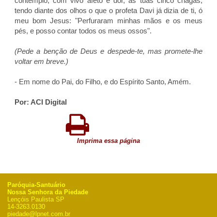
contemplo, com vivo afeto e dor, as tuas cinco chagas,
tendo diante dos olhos o que o profeta Davi já dizia de ti, ó
meu bom Jesus: "Perfuraram minhas mãos e os meus
pés, e posso contar todos os meus ossos".
(Pede a benção de Deus e despede-te, mas promete-lhe
voltar em breve.)
- Em nome do Pai, do Filho, e do Espírito Santo, Amém.
Por: ACI Digital
Imprima essa página
Paróquia-Santuário
Nossa Senhora da Piedade
Lençóis Paulista SP
14-3263.0130
piedade@lpnet.com.br