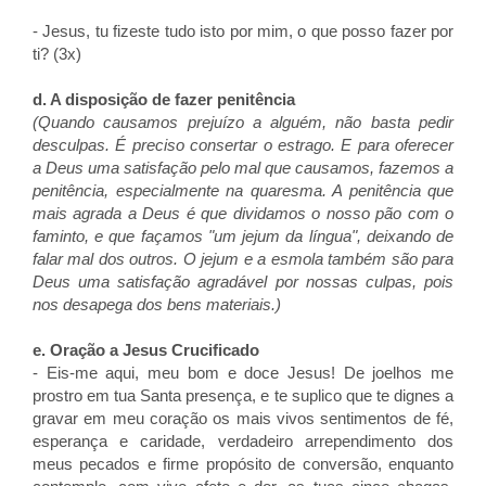
- Jesus, tu fizeste tudo isto por mim, o que posso fazer por
ti? (3x)
d. A disposição de fazer penitência
(Quando causamos prejuízo a alguém, não basta pedir
desculpas. É preciso consertar o estrago. E para oferecer
a Deus uma satisfação pelo mal que causamos, fazemos a
penitência, especialmente na quaresma. A penitência que
mais agrada a Deus é que dividamos o nosso pão com o
faminto, e que façamos "um jejum da língua", deixando de
falar mal dos outros. O jejum e a esmola também são para
Deus uma satisfação agradável por nossas culpas, pois
nos desapega dos bens materiais.)
e. Oração a Jesus Crucificado
- Eis-me aqui, meu bom e doce Jesus! De joelhos me
prostro em tua Santa presença, e te suplico que te dignes a
gravar em meu coração os mais vivos sentimentos de fé,
esperança e caridade, verdadeiro arrependimento dos
meus pecados e firme propósito de conversão, enquanto