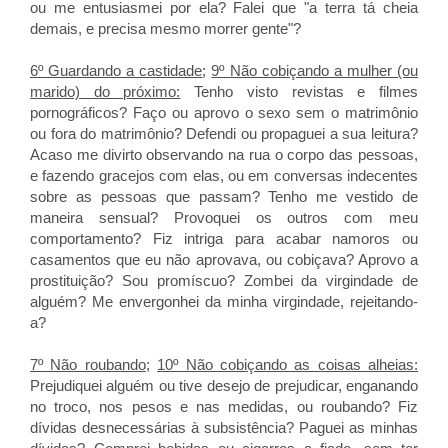
ou me entusiasmei por ela? Falei que "a terra tá cheia
demais, e precisa mesmo morrer gente"?
6º Guardando a castidade
;
9º Não cobiçando a mulher (ou
marido) do próximo:
Tenho visto revistas e filmes
pornográficos? Faço ou aprovo o sexo sem o matrimônio
ou fora do matrimônio? Defendi ou propaguei a sua leitura?
Acaso me divirto observando na rua o corpo das pessoas,
e fazendo gracejos com elas, ou em conversas indecentes
sobre as pessoas que passam? Tenho me vestido de
maneira sensual? Provoquei os outros com meu
comportamento? Fiz intriga para acabar namoros ou
casamentos que eu não aprovava, ou cobiçava? Aprovo a
prostituição? Sou promíscuo? Zombei da virgindade de
alguém? Me envergonhei da minha virgindade, rejeitando-
a?
7º Não roubando
;
10º Não cobiçando as coisas alheias:
Prejudiquei alguém ou tive desejo de prejudicar, enganando
no troco, nos pesos e nas medidas, ou roubando? Fiz
dívidas desnecessárias à subsistência? Paguei as minhas