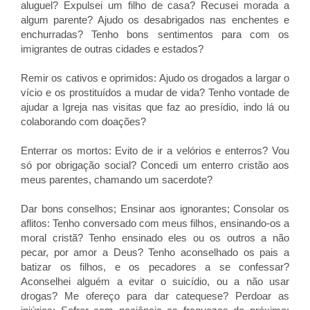
aluguel? Expulsei um filho de casa? Recusei morada a
algum parente? Ajudo os desabrigados nas enchentes e
enchurradas? Tenho bons sentimentos para com os
imigrantes de outras cidades e estados?
Remir os cativos e oprimidos: Ajudo os drogados a largar o
vício e os prostituídos a mudar de vida? Tenho vontade de
ajudar a Igreja nas visitas que faz ao presídio, indo lá ou
colaborando com doações?
Enterrar os mortos: Evito de ir a velórios e enterros? Vou
só por obrigação social? Concedi um enterro cristão aos
meus parentes, chamando um sacerdote?
Dar bons conselhos; Ensinar aos ignorantes; Consolar os
aflitos: Tenho conversado com meus filhos, ensinando-os a
moral cristã? Tenho ensinado eles ou os outros a não
pecar, por amor a Deus? Tenho aconselhado os pais a
batizar os filhos, e os pecadores a se confessar?
Aconselhei alguém a evitar o suicídio, ou a não usar
drogas? Me ofereço para dar catequese? Perdoar as