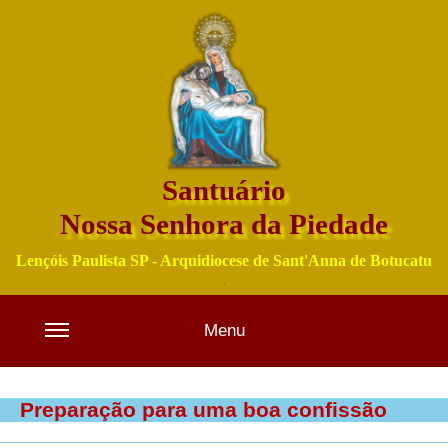
Santuário
Nossa Senhora da Piedade
Lençóis Paulista SP - Arquidiocese de Sant'Anna de Botucatu
Menu
Preparação para uma boa confissão