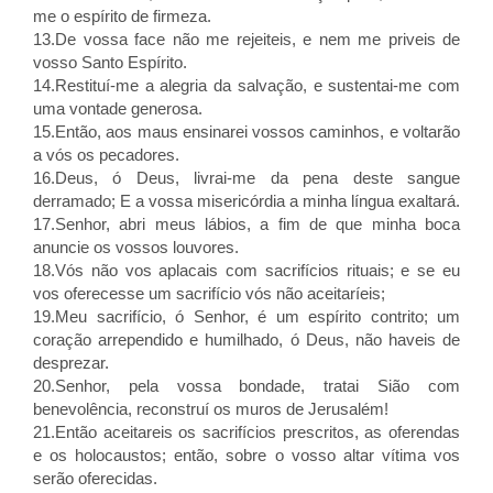
me o espírito de firmeza.
13.De vossa face não me rejeiteis, e nem me priveis de
vosso Santo Espírito.
14.Restituí-me a alegria da salvação, e sustentai-me com
uma vontade generosa.
15.Então, aos maus ensinarei vossos caminhos, e voltarão
a vós os pecadores.
16.Deus, ó Deus, livrai-me da pena deste sangue
derramado; E a vossa misericórdia a minha língua exaltará.
17.Senhor, abri meus lábios, a fim de que minha boca
anuncie os vossos louvores.
18.Vós não vos aplacais com sacrifícios rituais; e se eu
vos oferecesse um sacrifício vós não aceitaríeis;
19.Meu sacrifício, ó Senhor, é um espírito contrito; um
coração arrependido e humilhado, ó Deus, não haveis de
desprezar.
20.Senhor, pela vossa bondade, tratai Sião com
benevolência, reconstruí os muros de Jerusalém!
21.Então aceitareis os sacrifícios prescritos, as oferendas
e os holocaustos; então, sobre o vosso altar vítima vos
serão oferecidas.