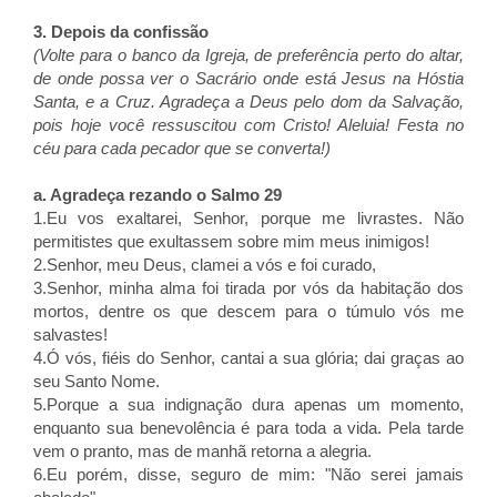
3. Depois da confissão
(Volte para o banco da Igreja, de preferência perto do altar,
de onde possa ver o Sacrário onde está Jesus na Hóstia
Santa, e a Cruz. Agradeça a Deus pelo dom da Salvação,
pois hoje você ressuscitou com Cristo! Aleluia! Festa no
céu para cada pecador que se converta!)
a. Agradeça rezando o Salmo 29
1.Eu vos exaltarei, Senhor, porque me livrastes. Não
permitistes que exultassem sobre mim meus inimigos!
2.Senhor, meu Deus, clamei a vós e foi curado,
3.Senhor, minha alma foi tirada por vós da habitação dos
mortos, dentre os que descem para o túmulo vós me
salvastes!
4.Ó vós, fiéis do Senhor, cantai a sua glória; dai graças ao
seu Santo Nome.
5.Porque a sua indignação dura apenas um momento,
enquanto sua benevolência é para toda a vida. Pela tarde
vem o pranto, mas de manhã retorna a alegria.
6.Eu porém, disse, seguro de mim: "Não serei jamais