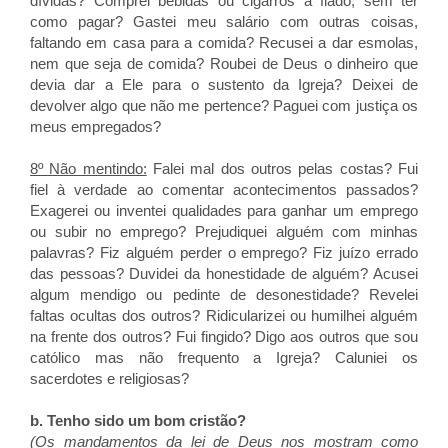
dívidas? Comprei bebidas ou cigarros a fiado, sem ter
como pagar? Gastei meu salário com outras coisas,
faltando em casa para a comida? Recusei a dar esmolas,
nem que seja de comida? Roubei de Deus o dinheiro que
devia dar a Ele para o sustento da Igreja? Deixei de
devolver algo que não me pertence? Paguei com justiça os
meus empregados?
8º Não mentindo:
Falei mal dos outros pelas costas? Fui
fiel à verdade ao comentar acontecimentos passados?
Exagerei ou inventei qualidades para ganhar um emprego
ou subir no emprego? Prejudiquei alguém com minhas
palavras? Fiz alguém perder o emprego? Fiz juízo errado
das pessoas? Duvidei da honestidade de alguém? Acusei
algum mendigo ou pedinte de desonestidade? Revelei
faltas ocultas dos outros? Ridicularizei ou humilhei alguém
na frente dos outros? Fui fingido? Digo aos outros que sou
católico mas não frequento a Igreja? Caluniei os
sacerdotes e religiosas?
b. Tenho sido um bom cristão?
(Os mandamentos da lei de Deus nos mostram como