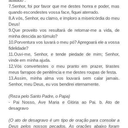
abalado".
7.Senhor, foi por favor que me destes honra e poder, mas
quando escondestes vossa face, fiquei aterrado.
8.A vós, Senhor, eu clamo, e imploro a misericórdia do meu
Deus!
9.Que proveito vos resultará de retomar-me a vida, de
minha descida ao túmulo?
10.Porventura vos luvará o meu pó? Apregoará ele a vossa
fidelidade?
11.Ouvi-me, Senhor, e tende piedade de mim; Senhor,
vinde em minha ajuda.
12.Vós convertestes o meu pranto em prazer, tirastes
meus farrapos de penitência e me destes roupas de festa.
13.Assim, minha alma vos louvará sem calar jamais.
Senhor, meu Deus, eu vos bendirei eternamente.
(Reza pelo Santo Padre, o Papa)
- Pai Nosso, Ave Maria e Glória ao Pai. b. Ato de
desagravo
(O ato de desagravo é um tipo de oração para consolar a
Deus pelos nossos pecados. As orações abaixo foram